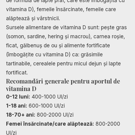
de formulă de lapte praf, care este îmbogățită cu
vitamina D), femeile însărcinate, femeile care
alăptează și vârstnicii.
Sursele alimentare de vitamina D sunt: pește gras
(somon, sardine, hering și macrou), carnea roșie,
ficat, gălbenuș de ou și alimente fortificate
(îmbogățite cu vitamina D) ca: grăsimile
tartinabile, cerealele pentru micul dejun și lapte
fortificat.
Recomandări generale pentru aportul de
vitamina D
0-12 luni:
400-1000 UI/zi
1-18 ani:
600-1000 UI/zi
18-70+ ani:
800-2000 UI/zi
Femei însărcinate/care alăptează:
800-2000
UI/zi