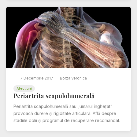
7 Decembrie 2017
Borza Veronica
Afecțiuni
Periartrita scapulohumerală
Periartrita scapulohumerală sau „umărul înghețat”
provoacă durere și rigiditate articulară. Află despre
stadiile bolii și programul de recuperare recomandat.